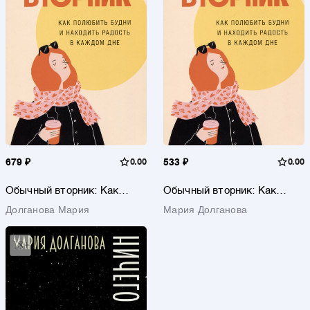
679 ₽
0.00
533 ₽
0.00
Обычный вторник: Как
Обычный вторник: Как
полюбить будни и находить
полюбить будни и находить
Долганова Мария
Мария Долганова
радость в каждом дне
радость в каждом дне