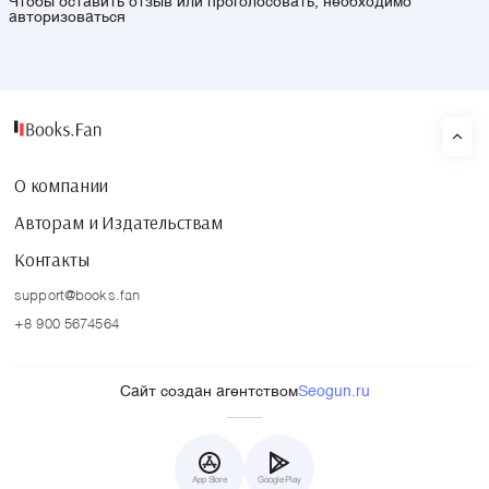
Чтобы оставить отзыв или проголосовать, необходимо
авторизоваться
О компании
Авторам и Издательствам
Контакты
support@books.fan
+8 900 5674564
Сайт создан агентством
Seogun.ru
App Store
Google Play