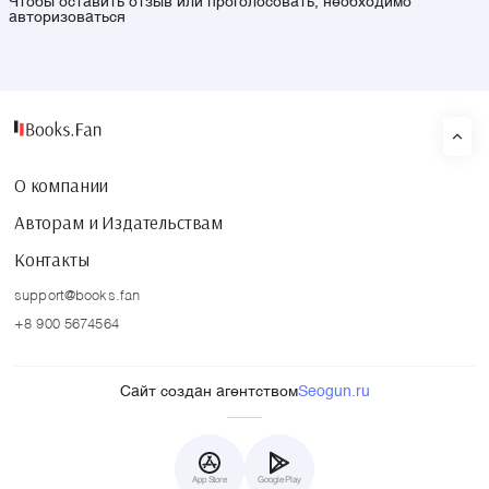
Чтобы оставить отзыв или проголосовать, необходимо
авторизоваться
О компании
Авторам и Издательствам
Контакты
support@books.fan
+8 900 5674564
Сайт создан агентством
Seogun.ru
App Store
Google Play