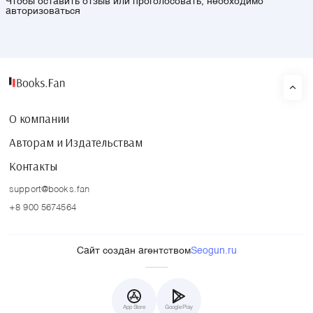
Чтобы оставить отзыв или проголосовать, необходимо
авторизоваться
О компании
Авторам и Издательствам
Контакты
support@books.fan
+8 900 5674564
Сайт создан агентством
Seogun.ru
App Store
Google Play