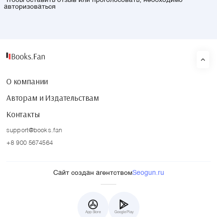
Чтобы оставить отзыв или проголосовать, необходимо
авторизоваться
О компании
Авторам и Издательствам
Контакты
support@books.fan
+8 900 5674564
Сайт создан агентством
Seogun.ru
App Store
Google Play