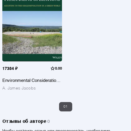
17384 ₽
0.00
Environmental Considerations
Associated with Hydraulic
A. James Jacobs
Fracturing Operations
01
Отзывы об авторе
0