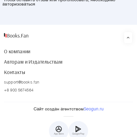
Чтобы оставить отзыв или проголосовать, необходимо
авторизоваться
О компании
Авторам и Издательствам
Контакты
support@books.fan
+8 900 5674564
Сайт создан агентством
Seogun.ru
App Store
Google Play