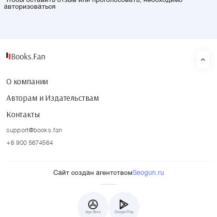
Чтобы оставить отзыв или проголосовать, необходимо
авторизоваться
О компании
Авторам и Издательствам
Контакты
support@books.fan
+8 900 5674564
Сайт создан агентством
Seogun.ru
App Store
Google Play