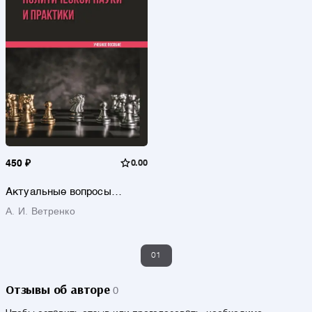
450 ₽
0.00
Актуальные вопросы
политической науки и
А. И. Ветренко
практики
01
Отзывы об авторе
0