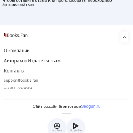
Чтобы оставить отзыв или проголосовать, необходимо
авторизоваться
О компании
Авторам и Издательствам
Контакты
support@books.fan
+8 900 5674564
Сайт создан агентством
Seogun.ru
App Store
Google Play