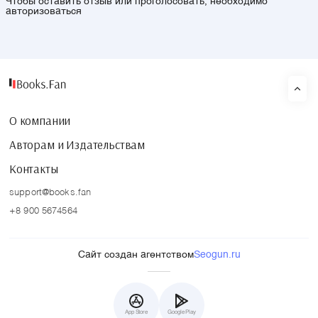
Чтобы оставить отзыв или проголосовать, необходимо
авторизоваться
О компании
Авторам и Издательствам
Контакты
support@books.fan
+8 900 5674564
Сайт создан агентством
Seogun.ru
App Store
Google Play