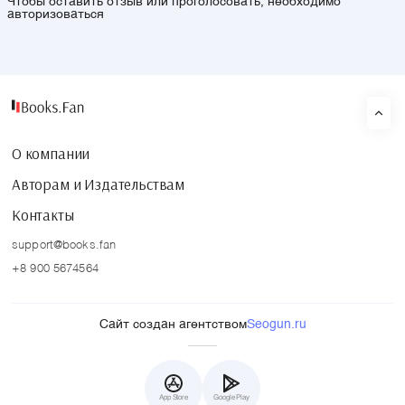
Чтобы оставить отзыв или проголосовать, необходимо
авторизоваться
О компании
Авторам и Издательствам
Контакты
support@books.fan
+8 900 5674564
Сайт создан агентством
Seogun.ru
App Store
Google Play