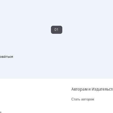
01
зоваться
Авторам и Издательс
Стать автором
а