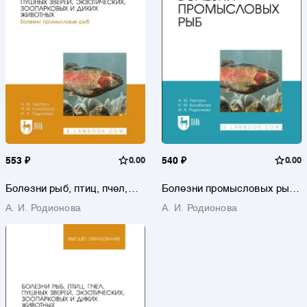
553 ₽
0.00
540 ₽
0.00
Болезни рыб, птиц, пчел,
Болезни промысловых рыб.
пушных зверей,
Учебное пособие для СПО
А. И. Родионова
А. И. Родионова
экзотических, зоопарковых
и диких животных. Болезни
промысловых рыб. Учебное
пособие для вузов