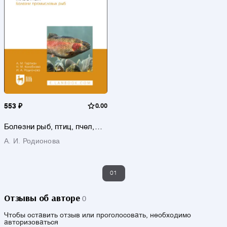
553 ₽
0.00
Болезни рыб, птиц, пчел,
пушных зверей,
А. И. Родионова
экзотических, зоопарковых
и диких животных. Болезни
промысловых рыб. Учебное
пособие для вузов. 3-е
издание, стереотипное
01
Отзывы об авторе
0
Чтобы оставить отзыв или проголосовать, необходимо
авторизоваться