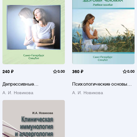
240 ₽
0.00
360 ₽
0.00
Депрессивные
Психологические основы
расстройства в общей
здоровья человека
А. И. Новикова
А. И. Новикова
врачебной практике