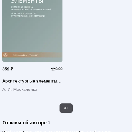
352 ₽
0.00
Архитектурные элементы.
осмотр и оценка
А. И. Москаленко
технического состояния
зданий. Основные дефекты
строительных конструкций
01
Отзывы об авторе
0