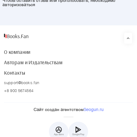
Чтобы оставить отзыв или проголосовать, необходимо
авторизоваться
О компании
Авторам и Издательствам
Контакты
support@books.fan
+8 900 5674564
Сайт создан агентством
Seogun.ru
App Store
Google Play