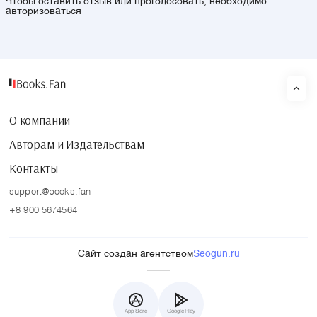
Чтобы оставить отзыв или проголосовать, необходимо
авторизоваться
О компании
Авторам и Издательствам
Контакты
support@books.fan
+8 900 5674564
Сайт создан агентством
Seogun.ru
App Store
Google Play