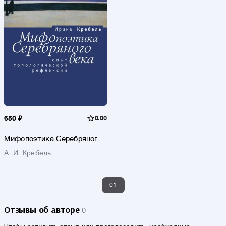
650 ₽
0.00
Мифопоэтика Серебряного
века. Опыт топологической
А. И. Кребель
рефлексии
01
Отзывы об авторе
0