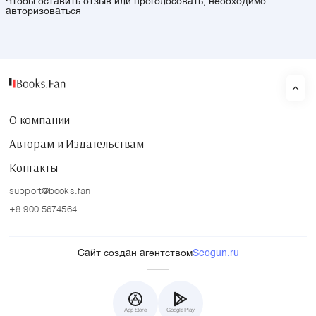
Чтобы оставить отзыв или проголосовать, необходимо
авторизоваться
О компании
Авторам и Издательствам
Контакты
support@books.fan
+8 900 5674564
Сайт создан агентством
Seogun.ru
App Store
Google Play