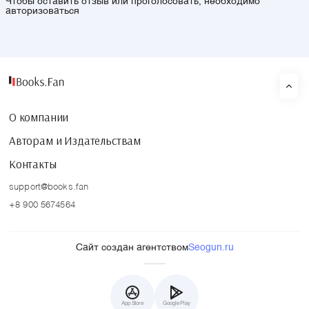
Чтобы оставить отзыв или проголосовать, необходимо
авторизоваться
О компании
Авторам и Издательствам
Контакты
support@books.fan
+8 900 5674564
Сайт создан агентством
Seogun.ru
App Store
Google Play