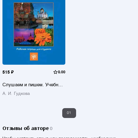
515 ₽
0.00
Слушаем и пишем. Учебное
пособие по РКИ. Рабочая
А. И. Гудкова
тетрадь для студента
01
Отзывы об авторе
0