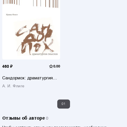
460 ₽
0.00
Сандормох: драматургия
смыслов
А. И. Флиге
01
Отзывы об авторе
0