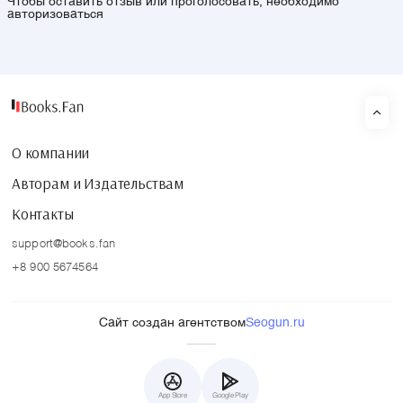
Чтобы оставить отзыв или проголосовать, необходимо
авторизоваться
О компании
Авторам и Издательствам
Контакты
support@books.fan
+8 900 5674564
Сайт создан агентством
Seogun.ru
App Store
Google Play