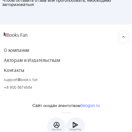
Чтобы оставить отзыв или проголосовать, необходимо
авторизоваться
О компании
Авторам и Издательствам
Контакты
support@books.fan
+8 900 5674564
Сайт создан агентством
Seogun.ru
App Store
Google Play