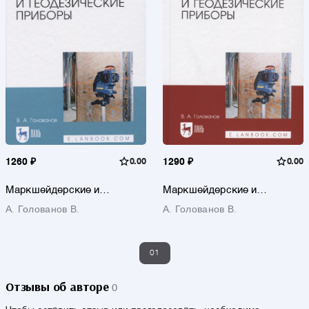
1260 ₽
0.00
1290 ₽
0.00
Маркшейдерские и
Маркшейдерские и
геодезические приборы
геодезические приборы.
А. Голованов В.
А. Голованов В.
Учебное пособие
01
Отзывы об авторе
0