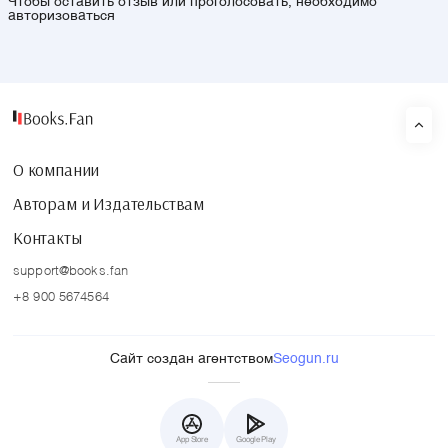
Чтобы оставить отзыв или проголосовать, необходимо
авторизоваться
О компании
Авторам и Издательствам
Контакты
support@books.fan
+8 900 5674564
Сайт создан агентством
Seogun.ru
App Store
Google Play