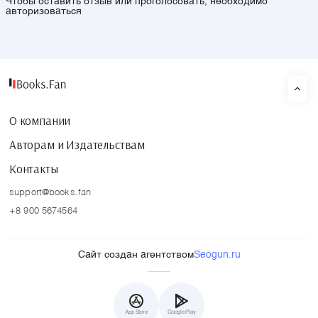
Чтобы оставить отзыв или проголосовать, необходимо
авторизоваться
О компании
Авторам и Издательствам
Контакты
support@books.fan
+8 900 5674564
Сайт создан агентством
Seogun.ru
App Store
Google Play