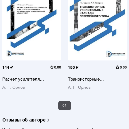
144 ₽
0.00
180 ₽
0.00
Расчет усилителя
Транзисторные
постоянного тока с
усилительные каскады
А. Г. Орлов
А. Г. Орлов
использованием
переменного тока
интегральных
операционных усилителей
01
Отзывы об авторе
0