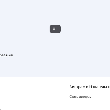
01
зоваться
Авторам и Издательс
Стать автором
а