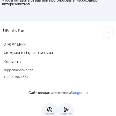
Чтобы оставить отзыв или проголосовать, необходимо
авторизоваться
О компании
Авторам и Издательствам
Контакты
support@books.fan
+8 900 5674564
Сайт создан агентством
Seogun.ru
App Store
Google Play