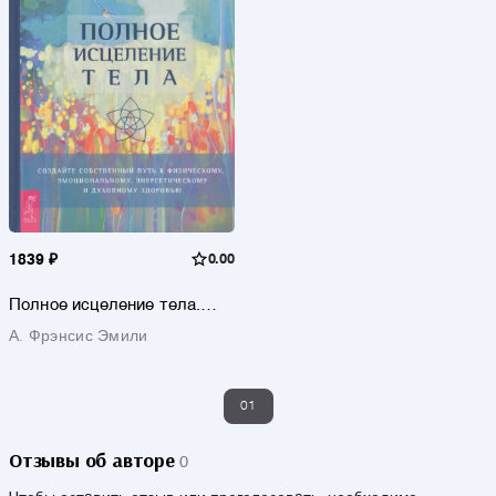
1839 ₽
0.00
Полное исцеление тела.
Создайте собственный путь
А. Фрэнсис Эмили
к физическому,
эмоциональному и
духовному здоровью
01
Отзывы об авторе
0