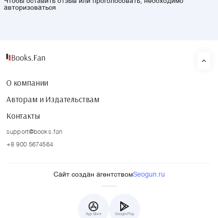
Чтобы оставить отзыв или проголосовать, необходимо
авторизоваться
О компании
Авторам и Издательствам
Контакты
support@books.fan
+8 900 5674564
Сайт создан агентством
Seogun.ru
App Store
Google Play