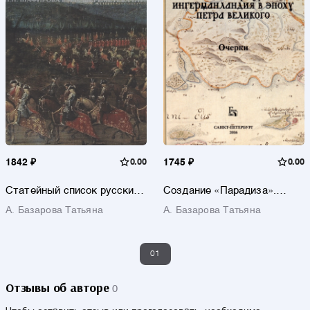
1842 ₽
0.00
1745 ₽
0.00
Статейный список русских
Создание «Парадиза».
послов при османском
Санкт-Петербург и
А. Базарова Татьяна
А. Базарова Татьяна
дворе П.П. Шафирова и М.Б.
Ингерманландия в эпоху
Шереметева 1713 г.
Петра Великого. Очерки
01
Отзывы об авторе
0