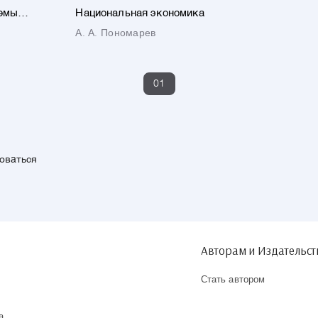
лемы
Национальная экономика
и
А. А. Пономарев
01
зоваться
Авторам и Издательс
Стать автором
а